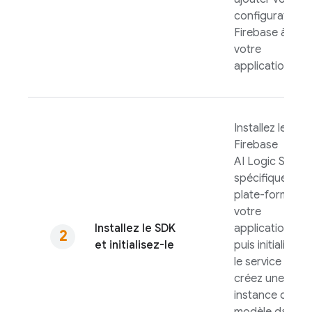
configuration
Firebase à
votre
application.
Installez le
Firebase
AI Logic
SDK
spécifique à la
plate-forme de
votre
Installez le SDK
application,
et initialisez-le
puis initialisez
le service et
créez une
instance de