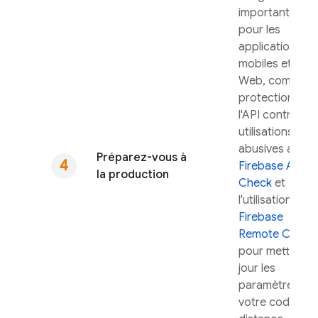
importantes
pour les
applications
mobiles et
Web, comme la
protection de
l'API contre les
utilisations
abusives avec
Préparez-vous à
Firebase App
la production
Check
et
l'utilisation de
Firebase
Remote Config
pour mettre à
jour les
paramètres de
votre code à