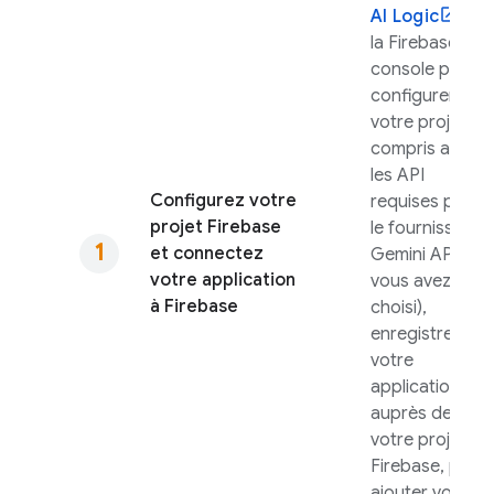
AI Logic
de
la
Firebase
console pour
configurer
votre projet (y
compris active
les API
Configurez votre
requises pour
projet Firebase
le fournisseur
et connectez
Gemini API
que
votre application
vous avez
à Firebase
choisi),
enregistrer
votre
application
auprès de
votre projet
Firebase, puis
ajouter votre