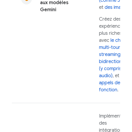
(comme JSON)
aux modèles
et
des images
.
Gemini
Créez des
expériences
plus riches
avec
le chat
multi-tours
,
le
streaming
bidirectionnel
(y compris
audio)
, et
les
appels de
fonction
.
Implémentez
des
intégrations