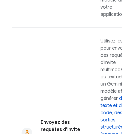
modèle dans
votre
application.
Utilisez les SDK
pour envoyer
des requêtes
d'invite
multimodales
ou textuelles à
un
Gemini
modèle afin de
générer
du
texte et du
code
,
des
sorties
Envoyez des
structurées
requêtes d'invite