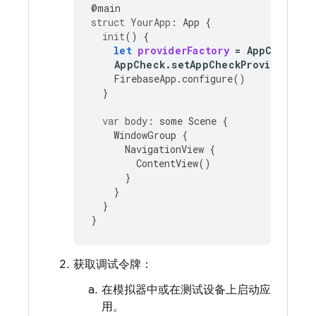
@
main
struct
YourApp
:
App
{
init
()
{
let
providerFactory
=
AppCheckDeb
AppCheck
.
setAppCheckProviderFact
FirebaseApp
.
configure
()
}
var
body
:
some
Scene
{
WindowGroup
{
NavigationView
{
ContentView
()
}
}
}
}
获取调试令牌：
在模拟器中或在测试设备上启动应
用。