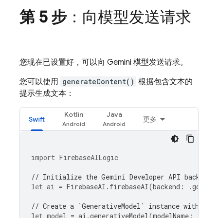
第 5 步
：向模型发送请求
您现在已设置好，可以向
Gemini
模型发送请求。
您可以使用
generateContent()
根据包含文本的
提示生成文本：
Kotlin
Java
Swift
更多
import
FirebaseAILogic
// Initialize the Gemini Developer API backend 
let
ai
=
FirebaseAI
.
firebaseAI
(
backend
:
.
google
// Create a `GenerativeModel` instance with a m
let
model
=
ai
.
generativeModel
(
modelName
:
"gemi