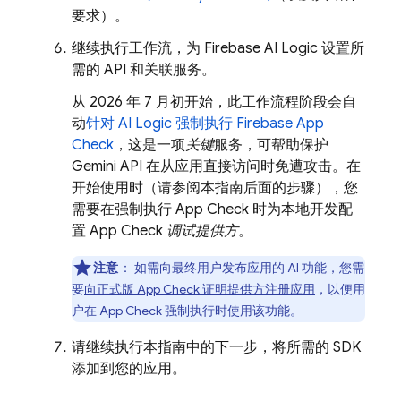
要求）。
继续执行工作流，为
Firebase AI Logic
设置所
需的 API 和关联服务。
从 2026 年 7 月初开始，此工作流程阶段会自
动
针对
AI Logic
强制执行
Firebase App
Check
，这是一项
关键
服务，可帮助保护
Gemini API
在从应用直接访问时免遭攻击。在
开始使用时（请参阅本指南后面的步骤），您
需要在强制执行
App Check
时为本地开发配
置
App Check
调试提供方
。
注意
：
如需向最终用户发布应用的 AI 功能，您需
要
向正式版
App Check
证明提供方注册应用
，以便用
户在
App Check
强制执行时使用该功能。
请继续执行本指南中的下一步，将所需的 SDK
添加到您的应用。