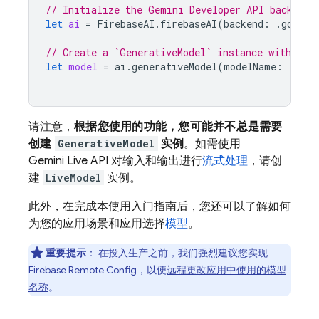
// Initialize the Gemini Developer API backend 
let
ai
=
FirebaseAI
.
firebaseAI
(
backend
:
.
google
// Create a `GenerativeModel` instance with a m
let
model
=
ai
.
generativeModel
(
modelName
:
"gemi
请注意，
根据您使用的功能，您可能并不总是需要
创建
GenerativeModel
实例
。如需使用
Gemini Live API
对输入和输出进行
流式处理
，请创
建
LiveModel
实例。
此外，在完成本使用入门指南后，您还可以了解如何
为您的应用场景和应用选择
模型
。
重要提示
：
在投入生产之前，我们强烈建议您实现
Firebase Remote Config
，以便
远程更改应用中使用的模型
名称
。