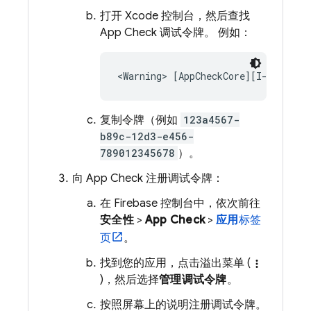
打开 Xcode 控制台，然后查找
App Check
调试令牌。 例如：
复制令牌（例如
123a4567-
b89c-12d3-e456-
789012345678
）。
向
App Check
注册调试令牌：
在
Firebase
控制台中，依次前往
安全性
>
App Check
>
应用
标签
页
。
找到您的应用，点击溢出菜单 (
more_vert
)，然后选择
管理调试令牌
。
按照屏幕上的说明注册调试令牌。