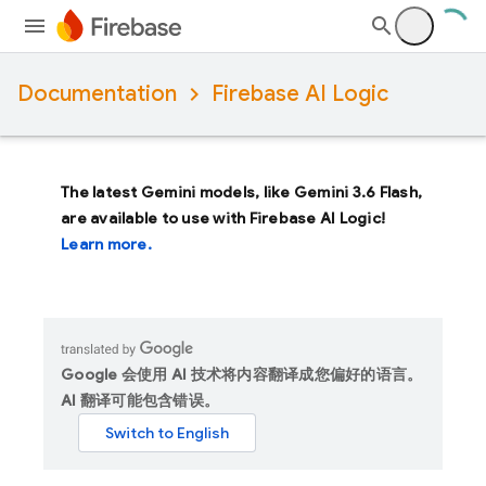
Documentation
Firebase AI Logic
The latest Gemini models, like
Gemini 3.6 Flash
,
are available to use with Firebase AI Logic!
Learn more.
Google 会使用 AI 技术将内容翻译成您偏好的语言。
AI 翻译可能包含错误。