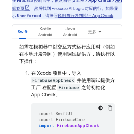
在
Firebase
控制台中，依次前往
安全性
>
App Check
>
API
标签页
，然后找到
Firebase AI Logic
对应的行。如果显
示
，请按照
说明自行强制执行
App Check
。
Unenforced
Kotlin
Java
Swift
更多
如需在模拟器中以交互方式运行应用时（例如
在本地开发期间）使用调试提供方，请执行以
下操作：
在 Xcode 项目中，导入
FirebaseAppCheck
并使用调试提供方
工厂
在
配置
Firebase
之前初始化
App Check
。
import
SwiftUI
import
FirebaseCore
import
FirebaseAppCheck