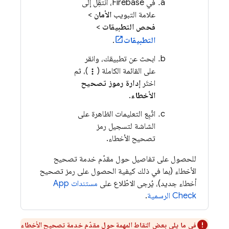
في
Firebase
، انتقِل إلى
علامة التبويب
الأمان
>
فحص التطبيقات
>
التطبيقات
.
ابحث عن تطبيقك، وانقر
على القائمة الكاملة (
)، ثم
more_vert
اختَر
إدارة رموز تصحيح
الأخطاء
.
اتّبِع التعليمات الظاهرة على
الشاشة لتسجيل رمز
تصحيح الأخطاء.
للحصول على تفاصيل حول مقدّم خدمة تصحيح
الأخطاء (بما في ذلك كيفية الحصول على رمز تصحيح
أخطاء جديد)، يُرجى الاطّلاع على
مستندات
App
Check
الرسمية
.
في ما يلي بعض النقاط المهمة حول مقدّم خدمة تصحيح الأخطاء