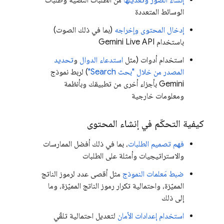
إنشاء الصور وتعديلها
من الطلبات النصية وطلبات
الوسائط المتعددة
إدخال المحتوى وإخراجه
(بما في ذلك الصوت)
باستخدام
Gemini Live API
استخدام أدوات (مثل
استدعاء الدوال
و
تحديد
المصدر من خلال "بحث Search"
) لربط نموذج
Gemini
بأجزاء أخرى من تطبيقك وبأنظمة
ومعلومات خارجية
كيفية التحكّم في إنشاء المحتوى
فهم تصميم الطلبات
، بما في ذلك أفضل الممارسات
والاستراتيجيات وأمثلة على الطلبات
ضبط مَعلمات النموذج
مثل أقصى عدد لرموز الناتج
المميّزة، واحتمالية تكرار رموز الناتج المميّزة، وما
إلى ذلك
استخدام إعدادات الأمان
لتعديل احتمالية تلقّي