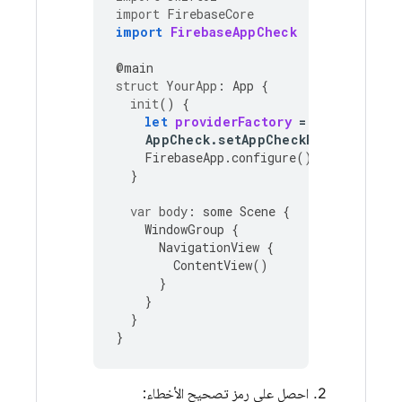
import
FirebaseCore
import
FirebaseAppCheck
@
main
struct
YourApp
:
App
{
init
()
{
let
providerFactory
=
AppCheckDeb
AppCheck
.
setAppCheckProviderFact
FirebaseApp
.
configure
()
}
var
body
:
some
Scene
{
WindowGroup
{
NavigationView
{
ContentView
()
}
}
}
}
احصل على رمز تصحيح الأخطاء: