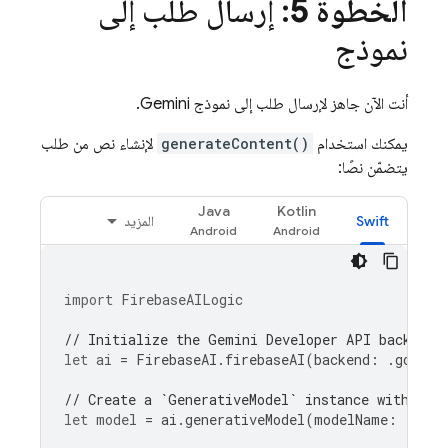
الخطوة 5
: إرسال طلب إلى
نموذج
أنت الآن جاهز لإرسال طلب إلى نموذج
Gemini
.
يمكنك استخدام
generateContent()
لإنشاء نص من طلب
يتضمّن نصًا:
Java
Kotlin
Swift
المزيد
import
FirebaseAILogic
// Initialize the Gemini Developer API backend 
let
ai
=
FirebaseAI
.
firebaseAI
(
backend
:
.
google
// Create a `GenerativeModel` instance with a m
let
model
=
ai
.
generativeModel
(
modelName
:
"gemi