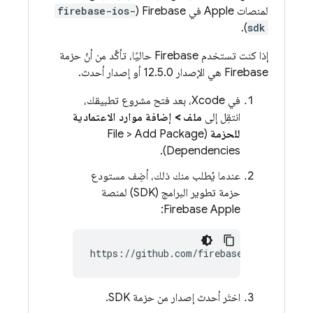
لمنصات Apple في Firebase (
firebase-ios-
).
sdk
إذا كنت تستخدم Firebase حاليًا، تأكَّد من أنّ حزمة
Firebase هي الإصدار 12.5.0 أو إصدار أحدث.
في Xcode، بعد فتح مشروع تطبيقك،
انتقِل إلى
ملف > إضافة موارد الاعتمادية
للحزمة
(File > Add Package
Dependencies).
عندما يُطلب منك ذلك، أضِف مستودع
حزمة تطوير البرامج (SDK) لمنصة
Firebase Apple:
اختَر أحدث إصدار من حزمة SDK.