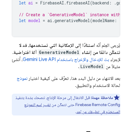
let
ai
=
FirebaseAI
.
firebaseAI
(
backend
:
.
google
// Create a `GenerativeModel` instance with a m
let
model
=
ai
.
generativeModel
(
modelName
:
"gemi
يُرجى العِلم أنّه
استنادًا إلى الإمكانية التي تستخدمها، قد لا
تتمكّن دائمًا من إنشاء
GenerativeModel
آلة افتراضية
.
لإجراء
بث للإدخال والإخراج باستخدام
Gemini Live API
، أنشئ
مثيلاً من
LiveModel
.
بعد الانتهاء من دليل البدء هذا، تعرَّف على كيفية اختيار
نموذج
لحالة الاستخدام والتطبيق.
ملاحظة مهمة:
قبل الانتقال إلى مرحلة الإنتاج، ننصحك بشدة بتنفيذ
Firebase Remote Config
حتى تتمكّن من
تغيير اسم النموذج
المستخدَم في تطبيقك عن بُعد
.