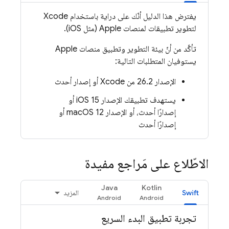
يفترض هذا الدليل أنّك على دراية باستخدام Xcode
لتطوير تطبيقات لمنصات Apple (مثل iOS).
تأكَّد من أنّ بيئة التطوير وتطبيق منصات Apple
يستوفيان المتطلبات التالية:
الإصدار 26.2 من Xcode أو إصدار أحدث
يستهدف تطبيقك الإصدار iOS 15 أو
إصدارًا أحدث، أو الإصدار macOS 12 أو
إصدارًا أحدث
الاطّلاع على مَراجع مفيدة
Java
Kotlin
Swift
المزيد
تجربة تطبيق البدء السريع