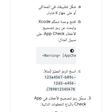
شغِّل تطبيقك في المحاكي
أو على جهاز الاختبار.
افتح وحدة تحكّم Xcode
وابحث عن رمز تصحيح
الأخطاء
App Check
. على
سبيل المثال:
انسخ الرمز المميّز (مثلاً،
123a4567-b89c-
12d3-e456-
).
789012345678
سجِّل رمز تصحيح الأخطاء في
App
Check
باتّباع الخطوات التالية: