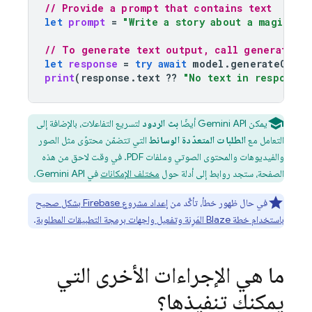
// Provide a prompt that contains text
let
prompt
=
"Write a story about a magic ba
// To generate text output, call generateCon
let
response
=
try
await
model
.
generateConte
print
(
response
.
text
??
"No text in response.
يمكن
Gemini API
أيضًا
بث الردود
لتسريع التفاعلات، بالإضافة إلى
التعامل مع
الطلبات المتعدّدة الوسائط
التي تتضمّن محتوًى مثل الصور
والفيديوهات والمحتوى الصوتي وملفات PDF. في وقت لاحق من هذه
الصفحة، ستجد روابط إلى أدلة حول
مختلف الإمكانات
في
Gemini API
.
في حال ظهور خطأ، تأكَّد من
إعداد مشروع Firebase بشكل صحيح
باستخدام خطة Blaze المَرِنة وتفعيل واجهات برمجة التطبيقات المطلوبة
.
ما هي الإجراءات الأخرى التي
يمكنك تنفيذها؟