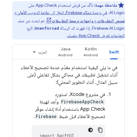
ملاحظة مهمة:
تأكَّد من فرض استخدام
App Check
على
AI Logic
.
في وحدة تحكّم
Firebase
، انتقِل إلى علامة التبويب
الأمان
>
فحص التطبيقات
>
واجهات برمجة التطبيقات
، ثم ابحث عن صف
Firebase AI Logic
. إذا ظهرت لك الرسالة
، اتّبِع
Unenforced
التعليمات لفرض
App Check
بنفسك
.
Java
Kotlin
Swift
المزيد
في ما يلي كيفية استخدام مقدّم خدمة تصحيح الأخطاء
أثناء تشغيل تطبيقك في محاكي بشكل تفاعلي (على
سبيل المثال، أثناء التطوير المحلي):
في مشروع Xcode، استورِد
FirebaseAppCheck
وأعِد تهيئة
App Check
باستخدام أداة إنشاء موفّر
تصحيح الأخطاء
قبل
ضبط
Firebase
.
import
SwiftUI