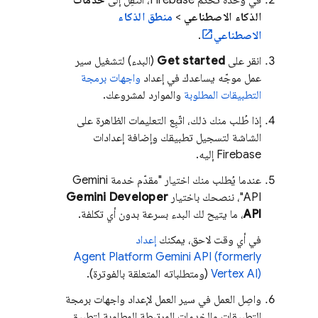
في وحدة تحكّم
Firebase
، انتقِل إلى
خدمات
الذكاء الاصطناعي
>
منطق الذكاء
الاصطناعي
.
انقر على
Get started
(البدء) لتشغيل سير
عمل موجّه يساعدك في إعداد
واجهات برمجة
التطبيقات المطلوبة
والموارد لمشروعك.
إذا طُلب منك ذلك، اتّبِع التعليمات الظاهرة على
الشاشة لتسجيل تطبيقك وإضافة إعدادات
Firebase إليه.
عندما يُطلب منك اختيار "مقدّم خدمة Gemini
API"، ننصحك باختيار
Gemini Developer
API
، ما يتيح لك البدء بسرعة بدون أي تكلفة.
في أي وقت لاحق، يمكنك
إعداد
Agent Platform
Gemini API (formerly
Vertex AI)
(ومتطلباته المتعلقة بالفوترة).
واصِل العمل في سير العمل لإعداد واجهات برمجة
التطبيقات والخدمات المرتبطة المطلوبة لتطبيق