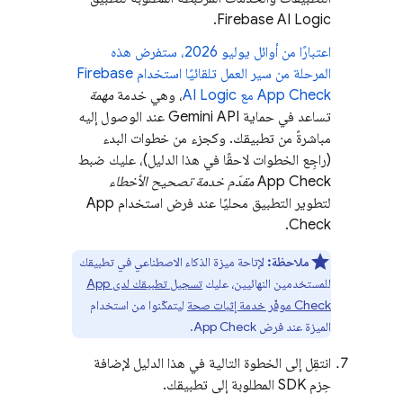
.
Firebase AI Logic
اعتبارًا من أوائل يوليو 2026، ستفرض هذه
المرحلة من سير العمل تلقائيًا استخدام
Firebase
App Check
مع
AI Logic
، وهي خدمة
مهمة
تساعد في حماية
Gemini API
عند الوصول إليه
مباشرةً من تطبيقك. وكجزء من خطوات البدء
(راجِع الخطوات لاحقًا في هذا الدليل)، عليك ضبط
App Check
مقدّم خدمة تصحيح الأخطاء
لتطوير التطبيق محليًا عند فرض استخدام
App
.
Check
ملاحظة:
لإتاحة ميزة الذكاء الاصطناعي في تطبيقك
للمستخدمين النهائيين، عليك
تسجيل تطبيقك لدى
App
Check
موفّر خدمة إثبات صحة
ليتمكّنوا من استخدام
الميزة عند فرض
App Check
.
انتقِل إلى الخطوة التالية في هذا الدليل لإضافة
حِزم SDK المطلوبة إلى تطبيقك.