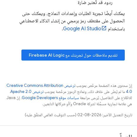
ردود قد تُعتبر ضارة
يمكنك أيضًا تجربة الطلبات وإعدادات النماذج، ويمكنك حتى
الحصول على مقتطف رمز برمجي من إنشاء الذكاء الاصطناعي
باستخدام
Google AI Studio
.
تقديم ملاحظات حول تجربتك مع
Firebase AI Logic
إنّ محتوى هذه الصفحة مرخّص بموجب
ترخيص Creative Commons Attribution
4.0‏
ما لم يُنصّ على خلاف ذلك، ونماذج الرموز مرخّصة بموجب
ترخيص Apache 2.0‏
.
للاطّلاع على التفاصيل، يُرجى مراجعة
سياسات موقع Google Developers‏
. إنّ Java
هي علامة تجارية مسجَّلة لشركة Oracle و/أو شركائها التابعين.
تاريخ التعديل الأخير: 2026-08-02 (حسب التوقيت العالمي المتفَّق عليه)