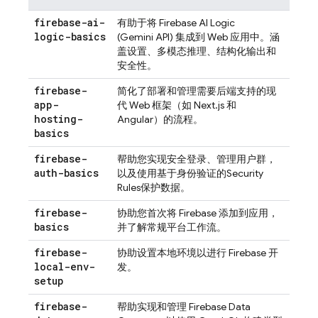
firebase-ai-
有助于将
Firebase AI Logic
logic-basics
(
Gemini API
) 集成到 Web 应用中。涵
盖设置、多模态推理、结构化输出和
安全性。
firebase-
简化了部署和管理需要后端支持的现
app-
代 Web 框架（如 Next.js 和
hosting-
Angular）的流程。
basics
firebase-
帮助您实现安全登录、管理用户群，
auth-basics
以及使用基于身份验证的
Security
Rules
保护数据。
firebase-
协助您首次将 Firebase 添加到应用，
basics
并了解常规平台工作流。
firebase-
协助设置本地环境以进行 Firebase 开
local-env-
发。
setup
firebase-
帮助实现和管理
Firebase Data