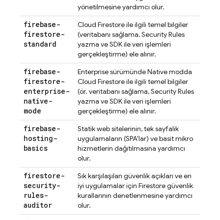
yönetilmesine yardımcı olur.
firebase-
Cloud Firestore
ile ilgili temel bilgiler
firestore-
(veritabanı sağlama,
Security Rules
standard
yazma ve SDK ile veri işlemleri
gerçekleştirme) ele alınır.
firebase-
Enterprise sürümünde Native modda
firestore-
Cloud Firestore
ile ilgili temel bilgiler
enterprise-
(ör. veritabanı sağlama,
Security Rules
native-
yazma ve SDK ile veri işlemleri
mode
gerçekleştirme) ele alınır.
firebase-
Statik web sitelerinin, tek sayfalık
hosting-
uygulamaların (SPA'lar) ve basit mikro
basics
hizmetlerin dağıtılmasına yardımcı
olur.
firestore-
Sık karşılaşılan güvenlik açıkları ve en
security-
iyi uygulamalar için Firestore güvenlik
rules-
kurallarının denetlenmesine yardımcı
auditor
olur.