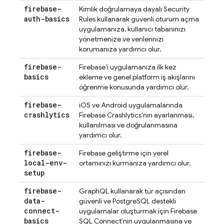
firebase-
Kimlik doğrulamaya dayalı
Security
auth-basics
Rules
kullanarak güvenli oturum açma
uygulamanıza, kullanıcı tabanınızı
yönetmenize ve verilerinizi
korumanıza yardımcı olur.
firebase-
Firebase'i uygulamanıza ilk kez
basics
ekleme ve genel platform iş akışlarını
öğrenme konusunda yardımcı olur.
firebase-
iOS ve Android uygulamalarında
crashlytics
Firebase Crashlytics
'nın ayarlanması,
kullanılması ve doğrulanmasına
yardımcı olur.
firebase-
Firebase geliştirme için yerel
local-env-
ortamınızı kurmanıza yardımcı olur.
setup
firebase-
GraphQL kullanarak tür açısından
data-
güvenli ve PostgreSQL destekli
connect-
uygulamalar oluşturmak için
Firebase
basics
SQL Connect
'nin uygulanmasına ve