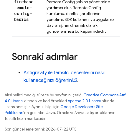
firebase-
Remote Config
şablon yönetimine
remote-
yardımcı olur.
Remote Config
config-
kurulumu, özellik işaretlerinin
basics
yönetimi, SDK kullanımı ve uygulama
davranışının dinamik olarak
güncellenmesi bu kapsamdadır.
Sonraki adımlar
Antigravity
ile temsilci becerilerini nasıl
kullanacağınızı öğrenin
.
Aksi belirtilmediği sürece bu sayfanın içeriği
Creative Commons Atıf
4.0 Lisansı
altında ve kod örnekleri
Apache 2.0 Lisansı
altında
lisanslanmıştır. Ayrıntılı bilgi için
Google Developers Site
Politikaları
'na göz atın. Java, Oracle ve/veya satış ortaklarının
tescilli ticari markasıdır.
Son güncelleme tarihi: 2026-07-22 UTC.