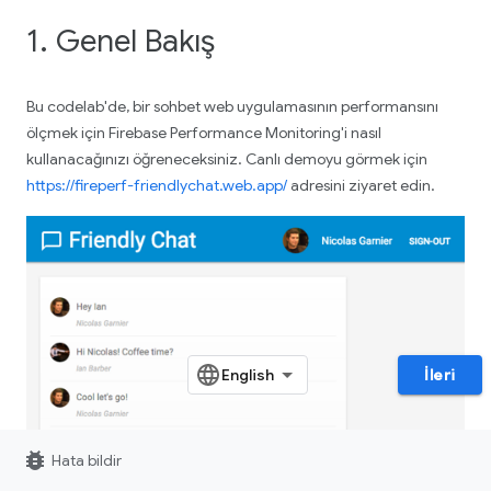
1. Genel Bakış
Bu codelab'de, bir sohbet web uygulamasının performansını
ölçmek için Firebase Performance Monitoring'i nasıl
kullanacağınızı öğreneceksiniz. Canlı demoyu görmek için
https://fireperf-friendlychat.web.app/
adresini ziyaret edin.
İleri
bug_report
Hata bildir