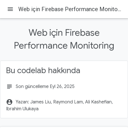
menu
Web için Firebase Performance Monitoring
Web için Firebase
Performance Monitoring
Firebase
Firebase Codelabs
Bu sayfada
1. Genel Bakış
Bu codelab hakkında
2. Örnek kodu alın
3. Firebase projesi oluşturma ve ayarlama
subject
Son güncelleme Eyl 26, 2025
Firebase fiyatlandırma planınızı yükseltme
4. Firebase komut satırı arayüzünü yükleme
account_circle
Yazan: James Liu, Raymond Lam, Ali Kashefian,
Ibrahim Ulukaya