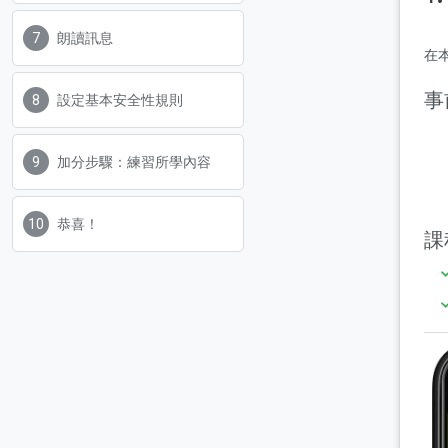
朗讀訊息
在
事
設定基本安全性規則
加分步驟：練習所學內容
恭喜！
課