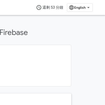
access_time
還剩 53 分鐘
irebase