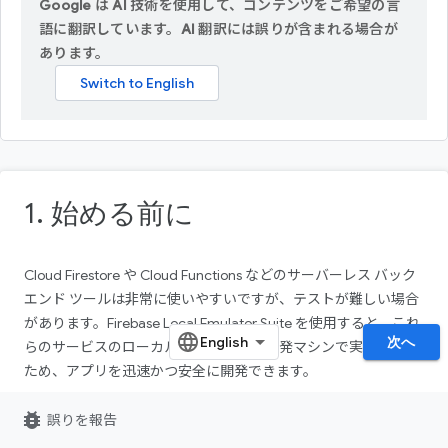
Google は AI 技術を使用して、コンテンツをご希望の言
語に翻訳しています。AI 翻訳には誤りが含まれる場合が
あります。
1. 始める前に
Cloud Firestore や Cloud Functions などのサーバーレス バック
エンド ツールは非常に使いやすいですが、テストが難しい場合
があります。Firebase Local Emulator Suite を使用すると、これ
次へ
らのサービスのローカル バージョンを開発マシンで実行できる
ため、アプリを迅速かつ安全に開発できます。
前提条件
bug_report
誤りを報告