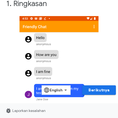
1. Ringkasan
Berikutnya
bug_report
Laporkan kesalahan