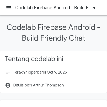
menu
Codelab Firebase Android - Build Friendly Chat
Firebase
Firebase Codelabs
Pada halaman ini
Codelab Firebase Android -
1. Ringkasan
2. Mendapatkan kode contoh
Build Friendly Chat
Membuat cloning repositori
Mengimpor ke Android Studio
Memeriksa dependensi
Tentang codelab ini
subject
Terakhir diperbarui Okt 9, 2025
account_circle
Ditulis oleh Arthur Thompson